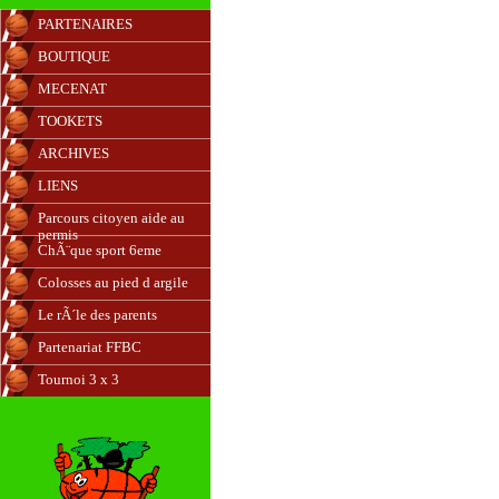
PARTENAIRES
BOUTIQUE
MECENAT
TOOKETS
ARCHIVES
LIENS
Parcours citoyen aide au
permis
ChÃ¨que sport 6eme
Colosses au pied d argile
Le rÃ´le des parents
Partenariat FFBC
Tournoi 3 x 3