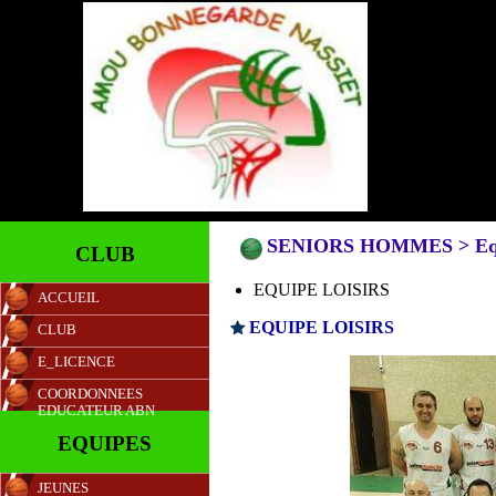
SENIORS HOMMES > Eq
CLUB
EQUIPE LOISIRS
ACCUEIL
EQUIPE LOISIRS
CLUB
E_LICENCE
COORDONNEES
EDUCATEUR ABN
EQUIPES
JEUNES