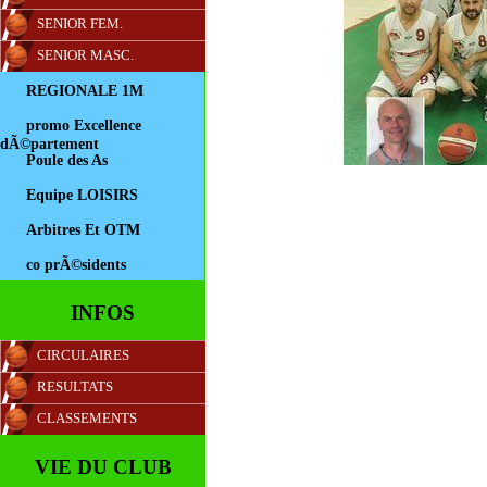
SENIOR FEM.
SENIOR MASC.
REGIONALE 1M
promo Excellence
dÃ©partement
Poule des As
Equipe LOISIRS
Arbitres Et OTM
co prÃ©sidents
INFOS
CIRCULAIRES
RESULTATS
CLASSEMENTS
VIE DU CLUB