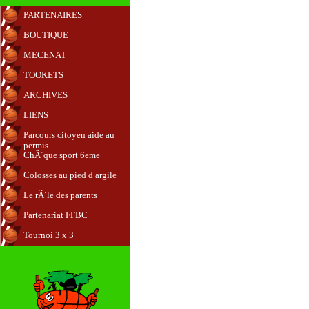
PARTENAIRES
BOUTIQUE
MECENAT
TOOKETS
ARCHIVES
LIENS
Parcours citoyen aide au
permis
ChÃ¨que sport 6eme
Colosses au pied d argile
Le rÃ´le des parents
Partenariat FFBC
Tournoi 3 x 3