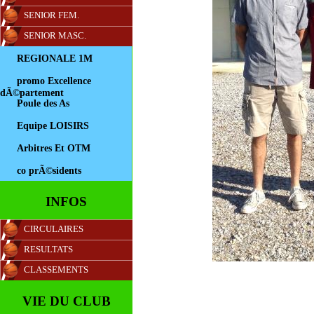
SENIOR FEM.
SENIOR MASC.
REGIONALE 1M
promo Excellence
dÃ©partement
Poule des As
Equipe LOISIRS
Arbitres Et OTM
co prÃ©sidents
INFOS
CIRCULAIRES
RESULTATS
CLASSEMENTS
VIE DU CLUB