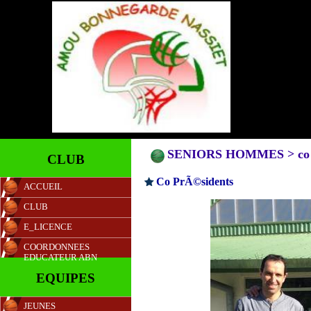
SENIORS HOMMES > co 
CLUB
Co PrÃ©sidents
ACCUEIL
CLUB
E_LICENCE
COORDONNEES
EDUCATEUR ABN
EQUIPES
JEUNES