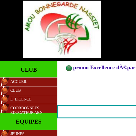
promo Excellence dÃ©par
CLUB
ACCUEIL
CLUB
E_LICENCE
COORDONNEES
EDUCATEUR ABN
EQUIPES
JEUNES