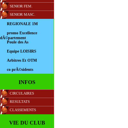
SENIOR FEM.
SENIOR MASC.
REGIONALE 1M
promo Excellence
dÃ©partement
Poule des As
Equipe LOISIRS
Arbitres Et OTM
co prÃ©sidents
INFOS
CIRCULAIRES
RESULTATS
CLASSEMENTS
VIE DU CLUB