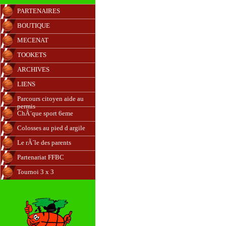
PARTENAIRES
BOUTIQUE
MECENAT
TOOKETS
ARCHIVES
LIENS
Parcours citoyen aide au
permis
ChÃ¨que sport 6eme
Colosses au pied d argile
Le rÃ´le des parents
Partenariat FFBC
Tournoi 3 x 3