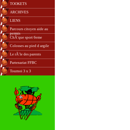
TOOKETS
ARCHIVES
LIENS
Parcours citoyen aide au
permis
ChÃ¨que sport 6eme
Colosses au pied d argile
Le rÃ´le des parents
Partenariat FFBC
Tournoi 3 x 3