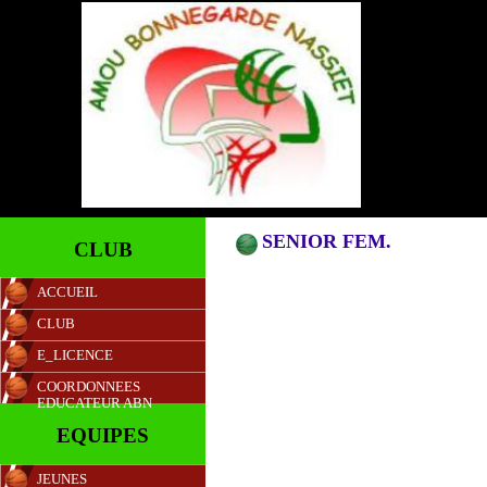
SENIOR FEM.
CLUB
ACCUEIL
CLUB
E_LICENCE
COORDONNEES
EDUCATEUR ABN
EQUIPES
JEUNES