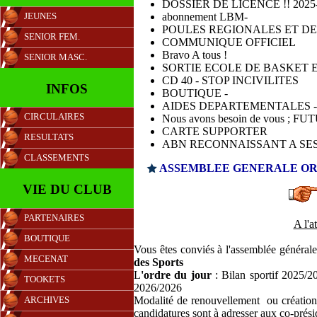
DOSSIER DE LICENCE !! 2025
abonnement LBM-
JEUNES
POULES REGIONALES ET D
SENIOR FEM.
COMMUNIQUE OFFICIEL
Bravo A tous !
SENIOR MASC.
SORTIE ECOLE DE BASKET 
CD 40 - STOP INCIVILITES
INFOS
BOUTIQUE -
AIDES DEPARTEMENTALES -
CIRCULAIRES
Nous avons besoin de vous ; F
CARTE SUPPORTER
RESULTATS
ABN RECONNAISSANT A SES 
CLASSEMENTS
ASSEMBLEE GENERALE OR
VIE DU CLUB
PARTENAIRES
A l'a
BOUTIQUE
Vous êtes conviés à l'assemblée général
MECENAT
des Sports
L
'ordre du jour
: Bilan sportif 2025/2
TOOKETS
2026/2026
Modalité de renouvellement ou création d
ARCHIVES
candidatures sont à adresser aux co-prési