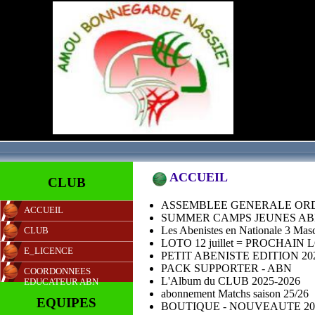
- Email : c
ACCUEIL
CLUB
ASSEMBLEE GENERALE OR
ACCUEIL
SUMMER CAMPS JEUNES ABN
Les Abenistes en Nationale 3 Masc
CLUB
LOTO 12 juillet = PROCHAIN
E_LICENCE
PETIT ABENISTE EDITION 20
PACK SUPPORTER - ABN
COORDONNEES
L'Album du CLUB 2025-2026
EDUCATEUR ABN
abonnement Matchs saison 25/26
EQUIPES
BOUTIQUE - NOUVEAUTE 202