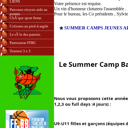
LIENS
Votre présence est requise.
Un vin d'honneur cloturera l'assemblée .
Parcours citoyen aide au
Pour le bureau, les Co présidents , Sylvi
permis
ChÃ¨que sport 6eme
Colosses au pied d argile
SUMMER CAMPS JEUNES AB
Le rÃ´le des parents
Partenariat FFBC
Tournoi 3 x 3
Le Summer Camp Bas
Nous vous proposons cette année
1,2,3 ou full days :4 jours) :
U9-U11 filles et garçons (équipes 