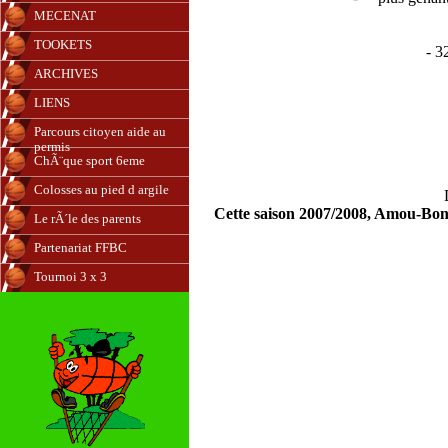
MECENAT
TOOKETS
- 3
ARCHIVES
LIENS
Parcours citoyen aide au
permis
ChÃ¨que sport 6eme
Colosses au pied d argile
Cette saison 2007/2008, Amou-Bonn
Le rÃ´le des parents
Partenariat FFBC
Tournoi 3 x 3