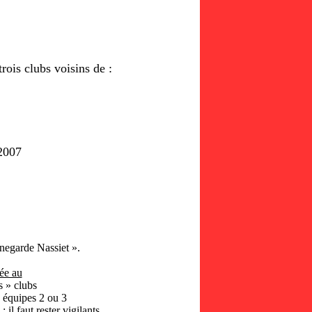
is clubs voisins de :
2007
negarde Nassiet ».
iée au
s » clubs
s équipes 2 ou 3
il faut rester vigilants.