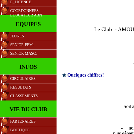
E_LICENCE
COORDONNEES
EDUCATEUR ABN
EQUIPES
Le Club - AMOU -
JEUNES
SENIOR FEM.
SENIOR MASC.
INFOS
Quelques chiffres!
CIRCULAIRES
RESULTATS
CLASSEMENTS
Soit 
VIE DU CLUB
PARTENAIRES
-
no
BOUTIQUE
-
plus gênant