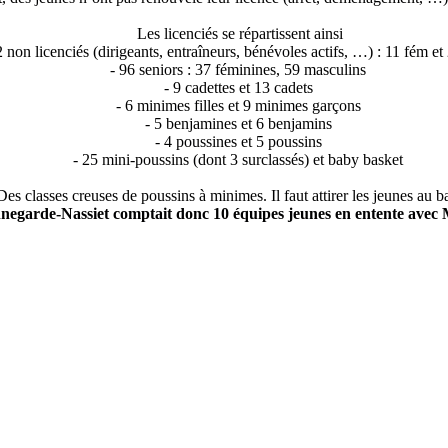
Les licenciés se répartissent ainsi
2 non licenciés (dirigeants, entraîneurs, bénévoles actifs, …) : 11 fém e
- 96 seniors : 37 féminines, 59 masculins
- 9 cadettes et 13 cadets
- 6 minimes filles et 9 minimes garçons
- 5 benjamines et 6 benjamins
- 4 poussines et 5 poussins
- 25 mini-poussins (dont 3 surclassés) et baby basket
Des classes creuses de poussins à minimes. Il faut attirer les jeunes au b
egarde-Nassiet comptait donc 10 équipes jeunes en entente avec 