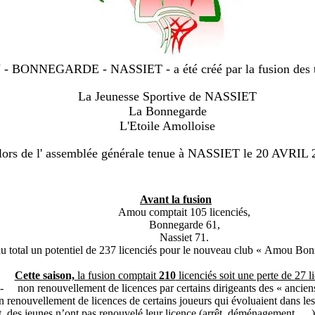
 BONNEGARDE - NASSIET - a été créé par la fusion des tro
La Jeunesse Sportive de NASSIET
La Bonnegarde
L'Etoile Amolloise
lors de l' assemblée générale tenue à NASSIET le 20 AVRIL 
Avant la fusion
Amou comptait 105 licenciés,
Bonnegarde 61,
Nassiet 71.
au total un potentiel de 237 licenciés pour le nouveau club « Amou Bon
Cette saison,
la fusion comptait
210
licenciés soit une perte de 27 l
-
non renouvellement de licences par certains dirigeants des « ancien
n renouvellement de licences de certains joueurs qui évoluaient dans le
, des jeunes n’ont pas renouvelé leur licence (arrêt, déménagement, …) ; 