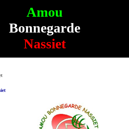
Amou
Bonnegarde
Nassiet
et
iet