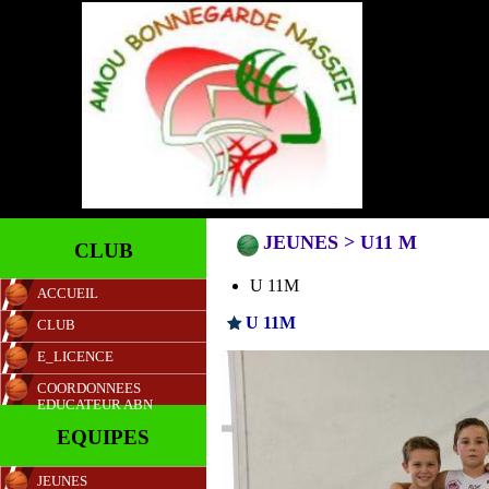
JEUNES > U11 M
CLUB
U 11M
ACCUEIL
U 11M
CLUB
E_LICENCE
COORDONNEES
EDUCATEUR ABN
EQUIPES
JEUNES