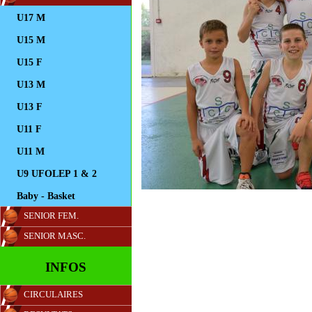
U17 M
U15 M
U15 F
U13 M
U13 F
U11 F
U11 M
U9 UFOLEP 1 & 2
Baby - Basket
SENIOR FEM.
SENIOR MASC.
INFOS
CIRCULAIRES