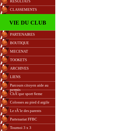
RESULTATS
CLASSEMENTS
VIE DU CLUB
PARTENAIRES
BOUTIQUE
MECENAT
TOOKETS
ARCHIVES
LIENS
Parcours citoyen aide au
permis
ChÃ¨que sport 6eme
Colosses au pied d argile
Le rÃ´le des parents
Partenariat FFBC
Tournoi 3 x 3